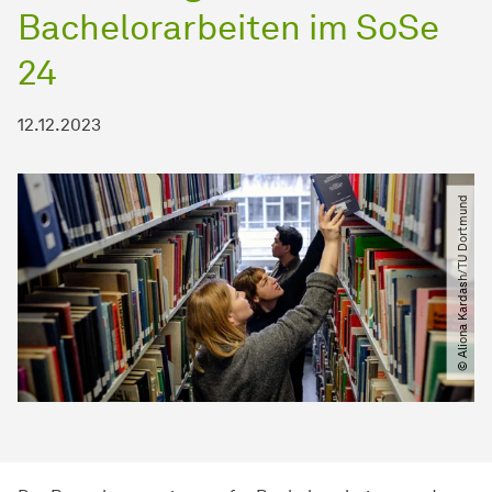
Bachelorarbeiten im SoSe
24
12.12.2023
© Aliona Kardash​/​TU Dortmund