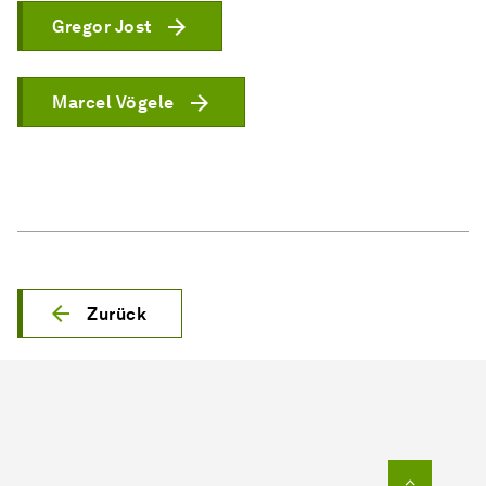
Gregor Jost
Marcel Vögele
Zurück
Zum Seit