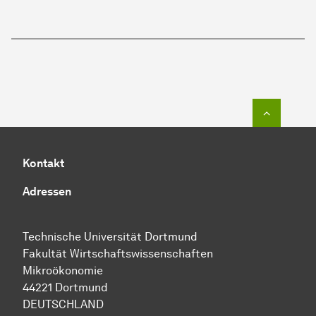
Zum Seit
Kontakt
Adressen
Technische Uni­ver­si­tät Dort­mund
Fakultät Wirtschafts­wissen­schaften
Mikroökonomie
44221 Dort­mund
DEUTSCHLAND