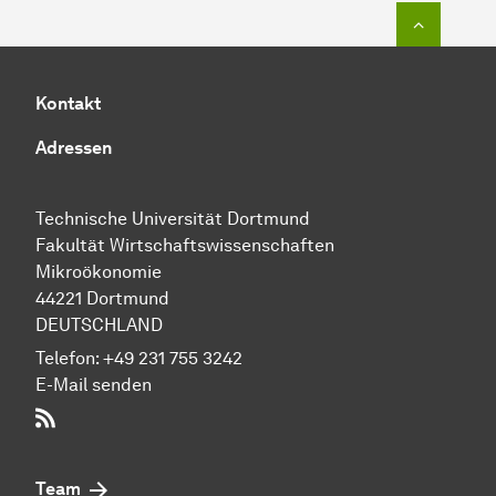
Zum Seit
Kontakt
Adressen
Technische Uni­ver­si­tät Dort­mund
Fakultät Wirtschafts­wissen­schaften
Mikroökonomie
44221 Dort­mund
DEUTSCHLAND
Telefon:
+49 231 755 3242
E-Mail senden
RSS-Feed
Team