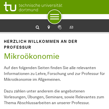
Zur Navigation
Zum Schnellzugriff
Zum Fuß der Seite mit weiteren Services
Zum Inhalt
Zur Startseite
Mikroökonomie
HERZLICH WILLKOMMEN AN DER
PROFESSUR
Mikroökonomie
Auf den folgenden Seiten finden Sie alle relevanten
Informationen zu Lehre, Forschung und zur Professur für
Mikroökonomie im Allgemeinen.
Dazu zählen unter anderem die angebotenen
Vorlesungen, Übungen, Se­mi­na­re, sowie Relevantes zum
Thema Ab­schluss­ar­bei­ten an unserer Professur.